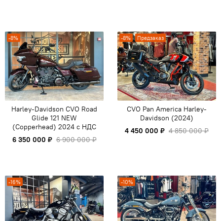
-8%
-8%
Предзаказ
Harley-Davidson CVO Road
CVO Pan America Harley-
Glide 121 NEW
Davidson (2024)
(Copperhead) 2024 с НДС
4 450 000 ₽
4 850 000 ₽
6 350 000 ₽
6 900 000 ₽
-16%
-10%