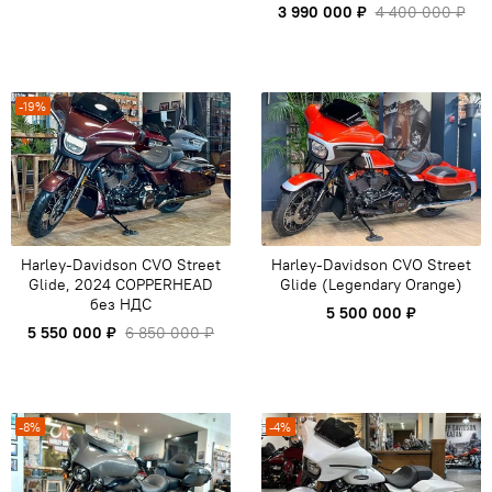
3 990 000 ₽
4 400 000 ₽
-19%
Harley-Davidson CVO Street
Harley-Davidson CVO Street
Glide, 2024 COPPERHEAD
Glide (Legendary Orange)
без НДС
5 500 000 ₽
5 550 000 ₽
6 850 000 ₽
-8%
-4%