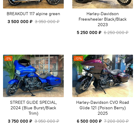
BREAKOUT 117 alpine green
Harley-Davidson
Freewheeler Black/Black
3 500 000 ₽
3 950 000 ₽
2023
5 250 000 ₽
6 250 000 ₽
-5%
-10%
STREET GLIDE SPECIAL,
Harley-Davidson CVO Road
2024 (Blue Burst/Black
Glide 121 (Poison Berry)
Trim)
2025
3 750 000 ₽
3 950 000 ₽
6 500 000 ₽
7 200 000 ₽