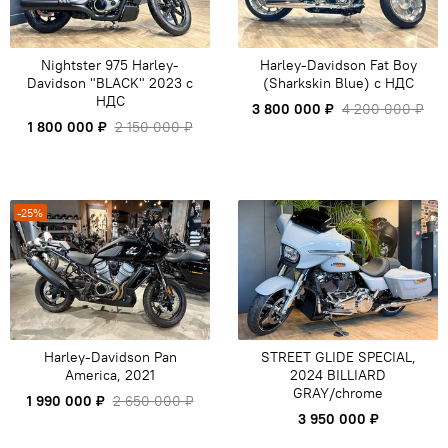
Nightster 975 Harley-
Harley-Davidson Fat Boy
Davidson "BLACK" 2023 с
(Sharkskin Blue) c НДС
НДС
3 800 000 ₽
4 200 000 ₽
1 800 000 ₽
2 150 000 ₽
-25%
Harley-Davidson Pan
STREET GLIDE SPECIAL,
America, 2021
2024 BILLIARD
GRAY/chrome
1 990 000 ₽
2 650 000 ₽
3 950 000 ₽