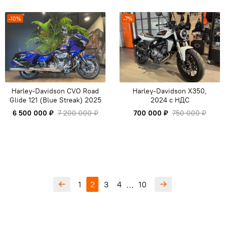
-10%
-7%
Harley-Davidson CVO Road
Harley-Davidson X350,
Glide 121 (Blue Streak) 2025
2024 c НДС
6 500 000 ₽
7 200 000 ₽
700 000 ₽
750 000 ₽
1
2
3
4
10
…