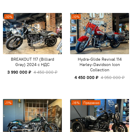
-10%
-10%
BREAKOUT 117 (Billiard
Hydra-Glide Revival 114
Gray) 2024 c НДС
Harley-Davidson Icon
Collection
3 990 000 ₽
4 450 000 ₽
4 450 000 ₽
4 950 000 ₽
-11%
-16%
Предзаказ