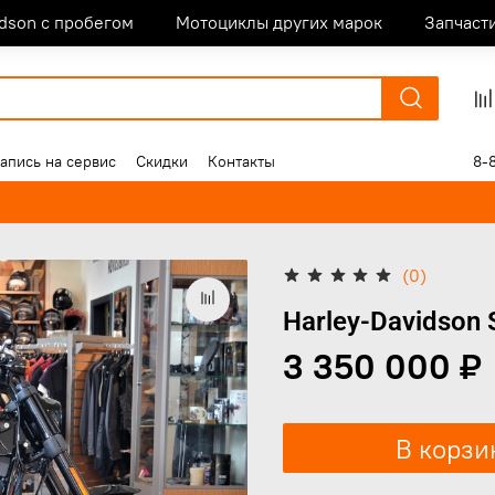
idson с пробегом
Мотоциклы других марок
Запчаст
апись на сервис
Скидки
Контакты
8-
(0)
Harley-Davidson S
3 350 000 ₽
В корзи