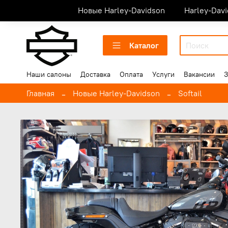
Новые Harley-Davidson
Harley-Dav
Каталог
Наши салоны
Доставка
Оплата
Услуги
Вакансии
З
Главная
Новые Harley-Davidson
Softail