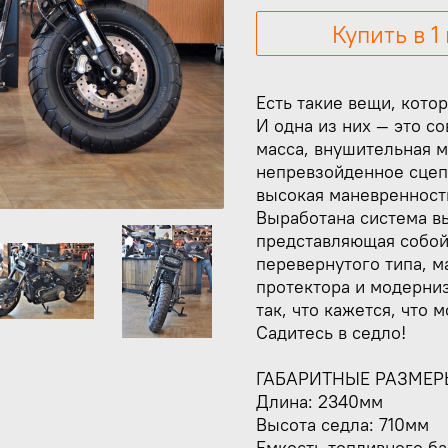
Купить в 1
Есть такие вещи, кото
И одна из них — это с
масса, внушительная м
непревзойденное сцеп
высокая маневренност
Выработана система в
представляющая собой
перевернутого типа, 
протектора и модерниз
так, что кажется, что 
Садитесь в седло!
ГАБАРИТНЫЕ РАЗМЕР
Длина: 2340мм
Высота седла: 710мм
Емкость топливного бак