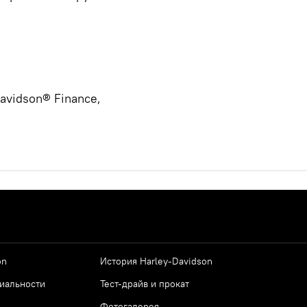
avidson® Finance,
on
История Harley-Davidson
иальности
Тест-драйв и прокат
Фотогалерея