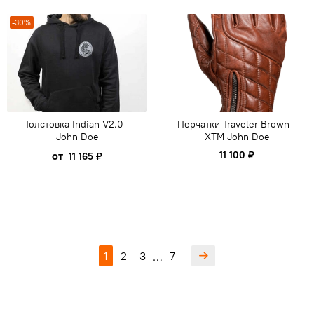
-30%
Толстовка Indian V2.0 -
Перчатки Traveler Brown -
John Doe
XTM John Doe
от
11 100 ₽
11 165 ₽
1
2
3
7
…