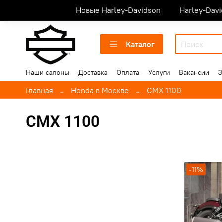
Новые Harley-Davidson
Harley-Dav
Каталог
Наши салоны
Доставка
Оплата
Услуги
Вакансии
З
Главная
Honda в Москве
CMX 1100
CMX 1100
-11%