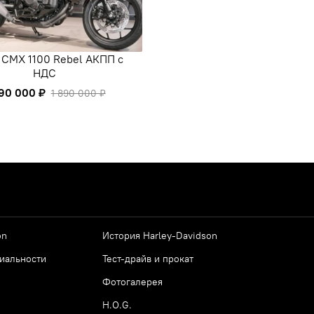
 CMX 1100 Rebel АКПП с
НДС
690 000 ₽
1 890 000 ₽
on
История Harley-Davidson
иальности
Тест-драйв и прокат
Фотогалерея
H.O.G.