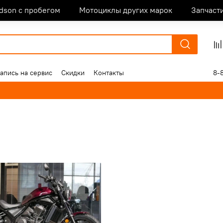
idson с пробегом
Мотоциклы других марок
Запчаст
апись на сервис
Скидки
Контакты
8-