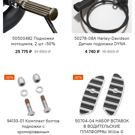
50500482 Подножки
50278-08A Harley-Davidson
мотоцикла, 2 шт -50%
Датчик подножки DYNA
25 775 ₽
51 550 ₽
4 740 ₽
15 800 ₽
-30%
-30%
94133-01 Комплект болтов
50704-04 НАБОР ВСТАВОК
подножки с
В ВОДИТЕЛЬСКИЕ
хромированным
ПЛАТФОРМЫ Willie G