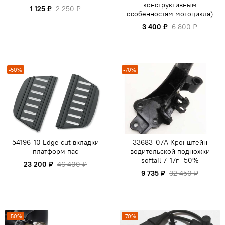
конструктивным
1 125 ₽
2 250 ₽
особенностям мотоцикла)
3 400 ₽
6 800 ₽
-50%
-70%
54196-10 Edge cut вкладки
33683-07A Кронштейн
платформ пас
водительской подножки
softail 7-17г -50%
23 200 ₽
46 400 ₽
9 735 ₽
32 450 ₽
-50%
-70%