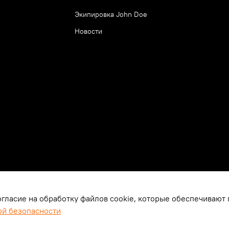
Экипировка John Doe
Новости
огласие на обработку файлов cookie, которые обеспечивают
ой безопасности
Самара | Санкт-Петербург | Красноярск, ООО «Мототрейд», ИНН
540450745