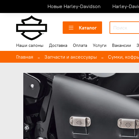
Новые Harley-Davidson
Harley-Dav
Каталог
Наши салоны
Доставка
Оплата
Услуги
Вакансии
З
Главная
Запчасти и аксессуары
Сумки, кофр