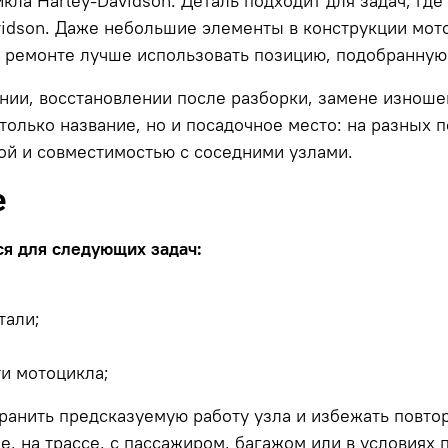
ла Harley-Davidson. Деталь подходит для задач, где
vidson. Даже небольшие элементы в конструкции мото
 ремонте лучше использовать позицию, подобранную 
ании, восстановлении после разборки, замене изнош
только название, но и посадочное место: на разных 
ой и совместимостью с соседними узлами.
е
ся для следующих задач:
тали;
и мотоцикла;
ранить предсказуемую работу узла и избежать повто
е, на трассе, с пассажиром, багажом или в условиях