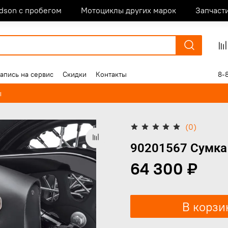
idson с пробегом
Мотоциклы других марок
Запчаст
апись на сервис
Скидки
Контакты
8-
ы
(0)
90201567 Сумка 
64 300 ₽
В корзи