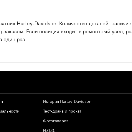
маятник Harley-Davidson. Количество деталей, наличи
д заказом. Если позиция входит в ремонтный узел, р
 один раз.
on
История Harley-Davidson
иальности
Тест-драйв и прокат
Фотогалерея
H.O.G.