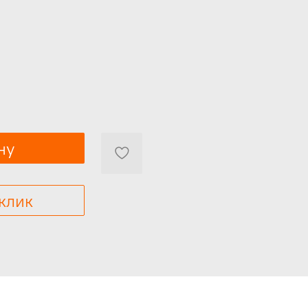
ну
 клик