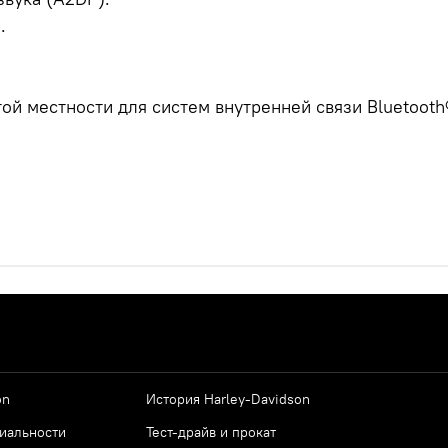
.
той местности для систем внутренней связи Bluetoot
on
История Harley-Davidson
иальности
Тест-драйв и прокат