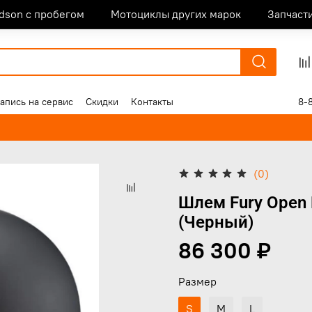
idson с пробегом
Мотоциклы других марок
Запчаст
апись на сервис
Скидки
Контакты
8-
(0)
Шлем Fury Open 
(Черный)
86 300 ₽
Размер
S
M
L