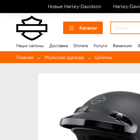
Новые Harley-Davidson
Harley-Dav
Каталог
Наши салоны
Доставка
Оплата
Услуги
Вакансии
З
Главная
Мужская одежда
Шлемы