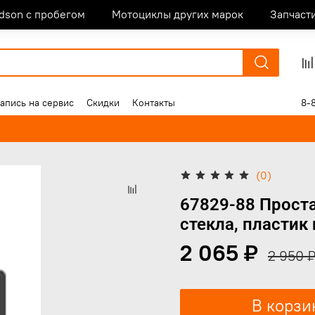
idson с пробегом
Мотоциклы других марок
Запчаст
апись на сервис
Скидки
Контакты
8-
(0)
67829-88 Проста
стекла, пластик
2 065 ₽
2 950 
В корзи