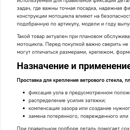
используемый для правильной фиксации детал
задач, где важны точная посадка, надежная ф
конструкции мотоцикла влияют на безопасност
подобранную по артикулу, модели и году выпу
Такой товар актуален при плановом обслужив
мотоцикла. Перед покупкой важно сверить не 
могут отличаться размерами, крепежом, форм
Назначение и применени
Проставка для крепления ветрового стекла, п
фиксация узла в предусмотренном полож
распределение усилия затяжки;
компенсация зазора или создание нужног
замена потерянного, поврежденного или
При правильном подборе деталь помогает сох