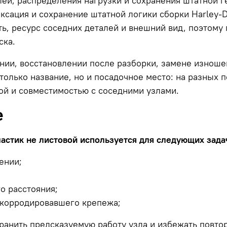
ей, распределения нагрузки и сохранения штатной г
иксация и сохранение штатной логики сборки Harley
ь, ресурс соседних деталей и внешний вид, поэтому
ска.
ании, восстановлении после разборки, замене изнош
только название, но и посадочное место: на разных 
ой и совместимостью с соседними узлами.
е
ластик не листовой используется для следующих зада
ении;
о расстояния;
 корродировавшего крепежа;
ранить предсказуемую работу узла и избежать повто