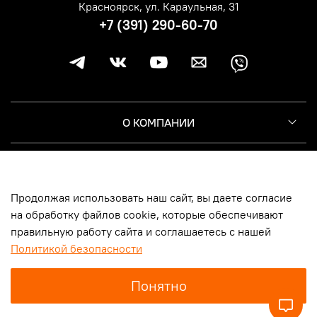
Красноярск, ул. Караульная, 31
+7 (391) 290-60-70
О КОМПАНИИ
КЛИЕНТУ
Продолжая использовать наш сайт, вы даете согласие
ИНФОРМАЦИЯ
на обработку файлов cookie, которые обеспечивают
правильную работу сайта и соглашаетесь с нашей
Политикой безопасности
© 2014-2026, Harley-Davidson Москва | Новосибирск | Казань |
Понятно
Самара | Санкт-Петербург | Красноярск, ООО «Мототрейд», ИНН
5404507451
, ОГРН
1145476037409