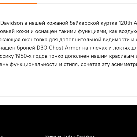
-Davidson в нашей кожаной байкерской куртке 120th A
овьей кожи и оснащен такими функциями, как возду
ражающая окантовка для дополнительной видимости и
нащен броней D3O Ghost Armor на плечах и локтях д
ссику 1950-х годов тонко дополнен нашим красивым 
ень функциональности и стиля, сочетая эту асиммет
on
История Harley-Davidson