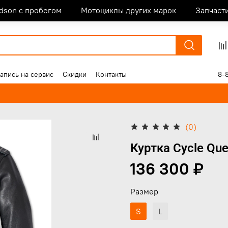
idson с пробегом
Мотоциклы других марок
Запчаст
апись на сервис
Скидки
Контакты
8-
(0)
Куртка Cycle Que
136 300 ₽
Размер
S
L