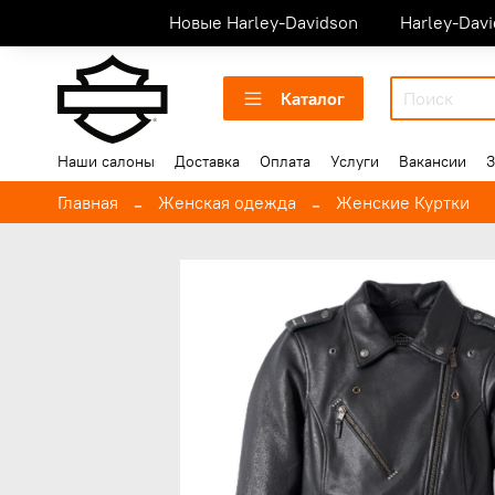
Новые Harley-Davidson
Harley-Dav
Каталог
Наши салоны
Доставка
Оплата
Услуги
Вакансии
З
Главная
Женская одежда
Женские Куртки