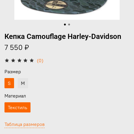
Кепка Camouflage Harley-Davidson
7 550 ₽
(0)
Размер
S
M
Материал
Текстиль
Таблица размеров