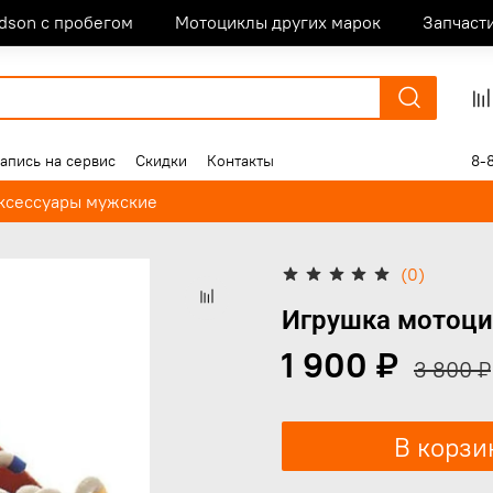
idson с пробегом
Мотоциклы других марок
Запчаст
апись на сервис
Скидки
Контакты
8-
аксессуары мужские
(0)
Игрушка мотоцик
1 900 ₽
3 800 ₽
В корзи