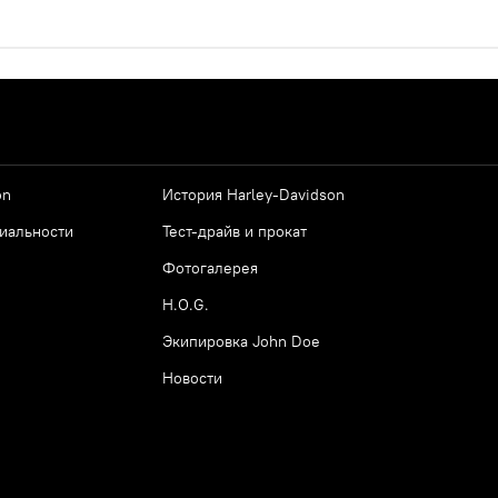
on
История Harley-Davidson
иальности
Тест-драйв и прокат
Фотогалерея
H.O.G.
Экипировка John Doe
Новости