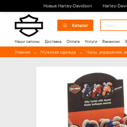
Новые Harley-Davidson
Harley-Dav
Каталог
Наши салоны
Доставка
Оплата
Услуги
Вакансии
З
Главная
Мужская одежда
Часы, украшения, 