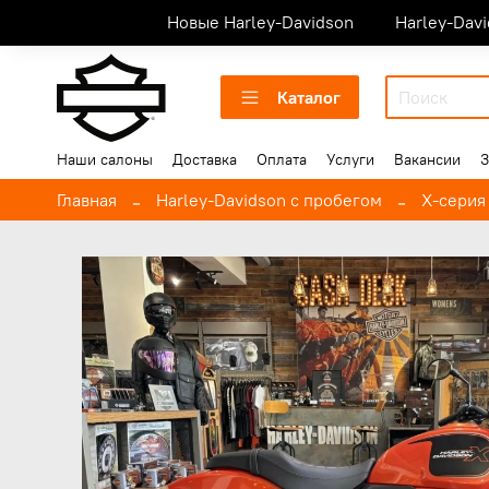
Новые Harley-Davidson
Harley-Dav
Каталог
Наши салоны
Доставка
Оплата
Услуги
Вакансии
З
Главная
Harley-Davidson с пробегом
X-серия