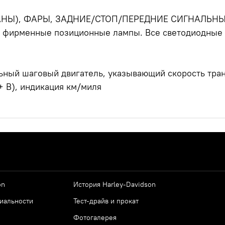
АНЫ), ФАРЫ, ЗАДНИЕ/СТОП/ПЕРЕДНИЕ СИГНАЛЬН
 и фирменные позиционные лампы. Все светодиодные 
ный шаговый двигатель, указывающий скорость тран
+ B), индикация км/миля
on
История Harley-Davidson
иальности
Тест-драйв и прокат
Фотогалерея