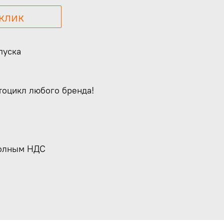
 клик
пуска
тоцикл любого бренда!
полным НДС