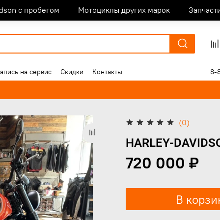
idson с пробегом
Мотоциклы других марок
Запчаст
апись на сервис
Скидки
Контакты
8-
(0)
HARLEY-DAVIDSO
720 000 ₽
В корзи