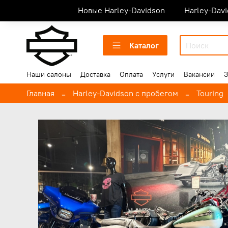
Новые Harley-Davidson
Harley-Dav
Каталог
Наши салоны
Доставка
Оплата
Услуги
Вакансии
З
Главная
Harley-Davidson с пробегом
Touring