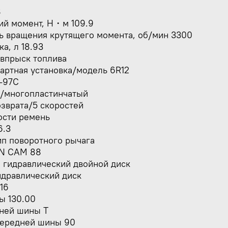
8
ий момент, Н・м 109.9
ь вращения крутящего момента, об/мин 3300
а, л 18.93
 впрыск топлива
артная установка/модель 6R12
-97C
й/многопластинчатый
озврата/5 скоростей
ости ремень
6.3
ип поворотного рычага
IN CAM 88
 гидравлический двойной диск
идравлический диск
16
ы 130.00
ней шины T
передней шины 90