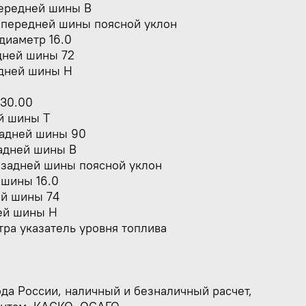
ередней шины B
 передней шины поясной уклон
диаметр 16.0
дней шины 72
едней шины H
30.00
й шины T
задней шины 90
адней шины B
 задней шины поясной уклон
 шины 16.0
ей шины 74
ей шины H
ра указатель уровня топлива
ода России, наличный и безналичный расчет,