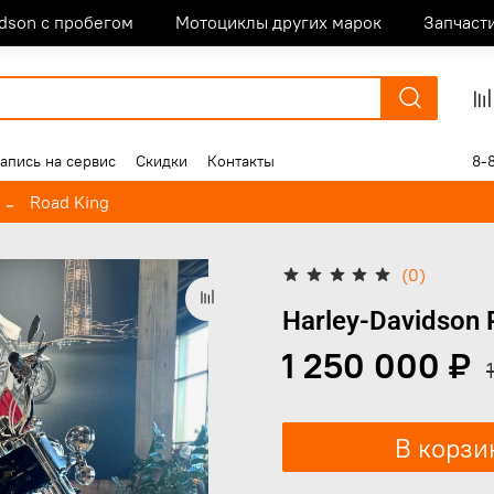
idson с пробегом
Мотоциклы других марок
Запчаст
апись на сервис
Скидки
Контакты
8-
Road King
(0)
Harley-Davidson 
1 250 000 ₽
В корзи