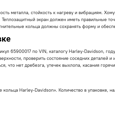
ость металла, стойкость к нагреву и вибрациям. Хом
 Теплозащитный экран должен иметь правильные точк
отнительные кольца должны сохранять форму и обеспе
вке
кул 65900017 по VIN, каталогу Harley-Davidson, год
ерхности, проверить состояние соседних деталей и 
ься, что нет дребезга, утечек выхлопа, касания горяч
е кольца Harley-Davidson». Количество в упаковке, н