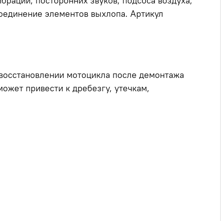
браций, посторонних звуков, подсоса воздуха,
оединение элементов выхлопа. Артикул
 восстановлении мотоцикла после демонтажа
ожет привести к дребезгу, утечкам,