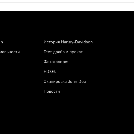
on
История Harley-Davidson
иальности
Тест-драйв и прокат
Фотогалерея
H.O.G.
Экипировка John Doe
Новости