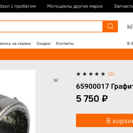
idson с пробегом
Мотоциклы других марок
Запчаст
апись на сервис
Скидки
Контакты
8-
(0)
65900017 Графит
5 750 ₽
В корзи