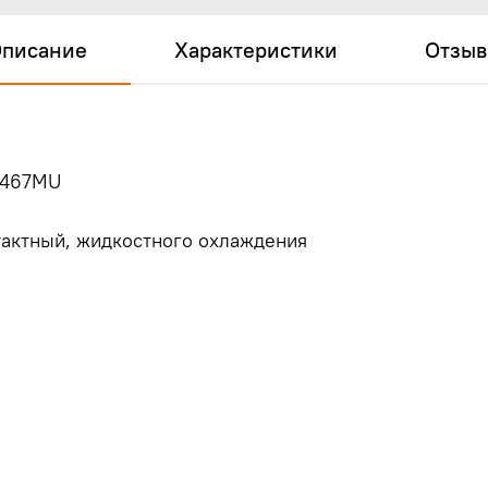
писание
Характеристики
Отзы
BD467MU
 тактный, жидкостного охлаждения