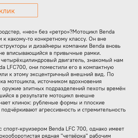
 клик
родстер, «нео» без «ретро»?
Мотоцикл Benda
 к какому-то конкретному классу. Он вне
нструкторы и дизайнеры компании Benda вновь
 не вписывающийся в привычные рамки.
й четырёхцилиндровый двигатель, знакомый нам
da LFC700, они поместили его в компактную
или к этому эксцентричный внешний вид. По
ика мотоцикла, источником вдохновения
– оружие элитных подразделений пехоты времён
шийся в результате мотоцикл внешне
нает клинок: рубленые формы и плоские
 подчёркивают агрессивность и стремительность
с спорт-круизером Benda LFC 700, однако имеет
окооборотистая рядная "четвёрка" рабочим