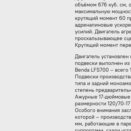
объёмом 676 куб. см, 
максимальную мощность
крутящий момент 60 п
адреналиновые ускоре
усилий. Двигатель агр
проскальзывающее сце
Крутящий момент пере
Двигатель установлен 
подвески выполнен из
Benda LFS700 – всего 
Подвески производств
типа и задний моноам
степень предваритель
Ажурные 17-дюймовые
размерности 120/70-17 
Особого внимания зас
которой – производств
мм, работающие в па
суппортами, сзади ус