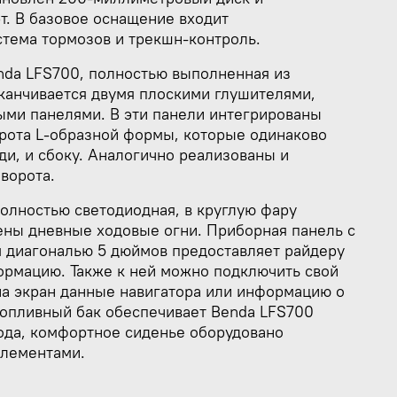
т. В базовое оснащение входит
стема тормозов и трекшн-контроль.
nda LFS700, полностью выполненная из
канчивается двумя плоскими глушителями,
ыми панелями. В эти панели интегрированы
орота L-образной формы, которые одинаково
ди, и сбоку. Аналогично реализованы и
ворота.
олностью светодиодная, в круглую фару
ены дневные ходовые огни. Приборная панель с
 диагональю 5 дюймов предоставляет райдеру
рмацию. Также к ней можно подключить свой
на экран данные навигатора или информацию о
топливный бак обеспечивает Benda LFS700
ода, комфортное сиденье оборудовано
лементами.