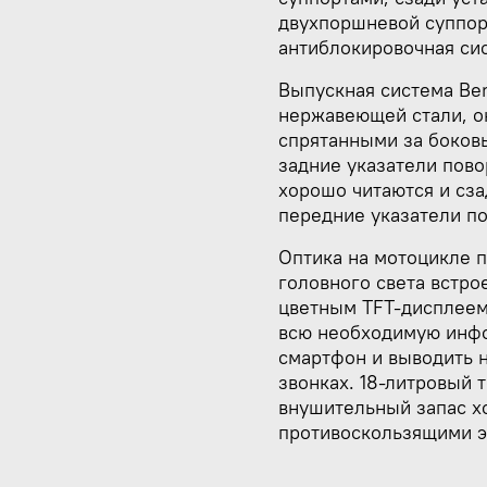
двухпоршневой суппор
антиблокировочная си
Выпускная система Be
нержавеющей стали, о
спрятанными за боков
задние указатели пов
хорошо читаются и сза
передние указатели по
Оптика на мотоцикле п
головного света встро
цветным TFT-дисплеем
всю необходимую инфо
смартфон и выводить 
звонках. 18-литровый 
внушительный запас х
противоскользящими э