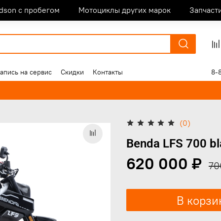
idson с пробегом
Мотоциклы других марок
Запчаст
апись на сервис
Скидки
Контакты
8-
(0)
Benda LFS 700 bl
620 000 ₽
70
В корзи