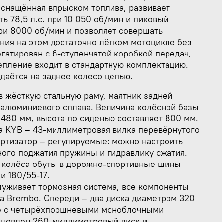
оснащённая впрыском топлива, развивает
 78,5 л.с. при 10 050 об/мин и пиковый
ри 8000 об/мин и позволяет совершать
ния на этом достаточно лёгком мотоцикле без
егатирован с 6-ступенчатой коробкой передач,
пление входит в стандартную комплектацию.
даётся на заднее колесо цепью.
в жёсткую стальную раму, маятник задней
 алюминиевого сплава. Величина колёсной базы
1480 мм, высота по сиденью составляет 800 мм.
а KYB – 43-миллиметровая вилка перевёрнутого
ортизатор – регулируемые: можно настроить
ного поджатия пружины и гидравлику сжатия.
 колёса обуты в дорожно-спортивные шины
и 180/55-17.
луживает тормозная система, все компоненты
а Brembo. Спереди – два диска диаметром 320
ре с четырёхпоршневыми моноблочными
тановлен 260-миллиметровый диск и