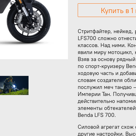
Купить в 1
Стритфайтер, нейкед, 
LFS700 сложно отнести
классов. Над ними. Ко
явили миру мотоцикл,
Взяв за основу рядны
по спорт-круизеру Ben
ходовую часть и добав
словам создателя обл
послужил меч тандао 
Империи Тан. Получив
действительно напоми
элементы обтекателей
Benda LFS 700.
Силовой агрегат схож 
другие настройки. Выс