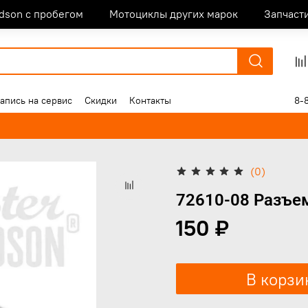
idson с пробегом
Мотоциклы других марок
Запчаст
апись на сервис
Скидки
Контакты
8-
(0)
72610-08 Разъе
150 ₽
В корзи