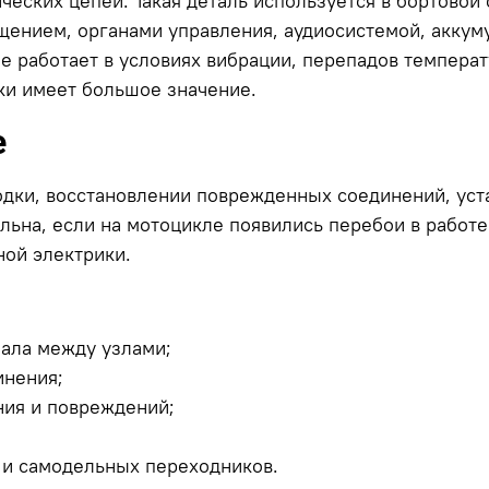
еских цепей. Такая деталь используется в бортовой 
щением, органами управления, аудиосистемой, акку
 работает в условиях вибрации, перепадов температ
ки имеет большое значение.
е
одки, восстановлении поврежденных соединений, уст
ьна, если на мотоцикле появились перебои в работе 
ной электрики.
нала между узлами;
инения;
ния и повреждений;
к и самодельных переходников.