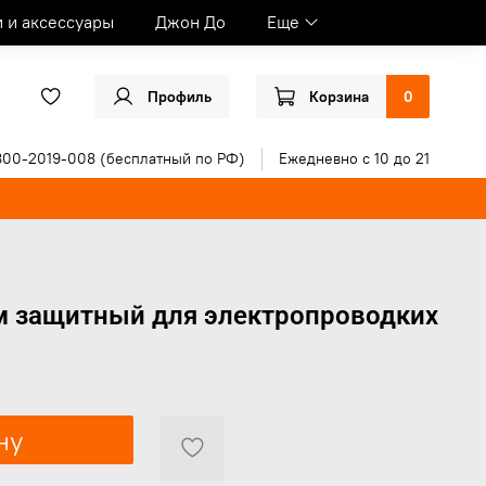
и и аксессуары
Джон До
Еще
Профиль
Корзина
0
800-2019-008 (бесплатный по РФ)
Ежедневно с 10 до 21
м защитный для электропроводкиx
ну