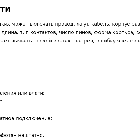
сти
киx может включать провод, жгут, кабель, корпус ра
длина, тип контактов, число пинов, форма корпуса, 
ет вызвать плохой контакт, нагрев, ошибку электро
вления или влаги;
;
татное подключение;
;
аботан нештатно.