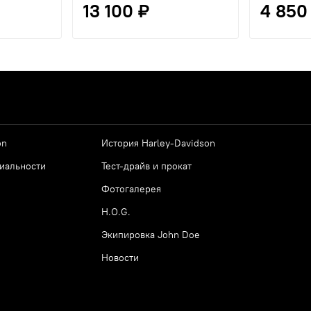
13 100 ₽
4 850
on
История Harley-Davidson
иальности
Тест-драйв и прокат
Фотогалерея
H.O.G.
Экипировка John Doe
Новости