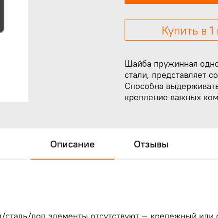
Купить в 1
Шайба пружинная одно
стали, представляет с
Способна выдерживать
крепление важных ком
Описание
Отзывы
/сталь/доп элементы отсутствуют — крепежный или 