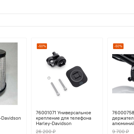
-50%
-50%
76001071 Универсальное
76000758
-Davidson
крепление для телефона
держател
Harley-Davidson
алюминий
26 200 ₽
9 700 ₽