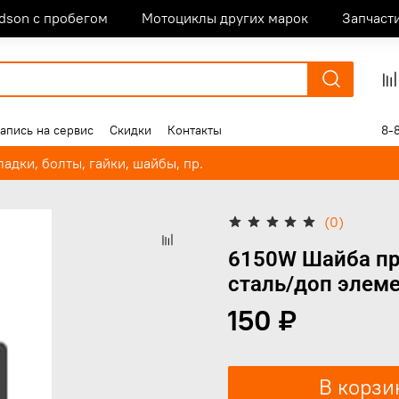
idson с пробегом
Мотоциклы других марок
Запчаст
апись на сервис
Скидки
Контакты
8-
адки, болты, гайки, шайбы, пр.
(0)
6150W Шайба пр
сталь/доп элем
150 ₽
В корзи