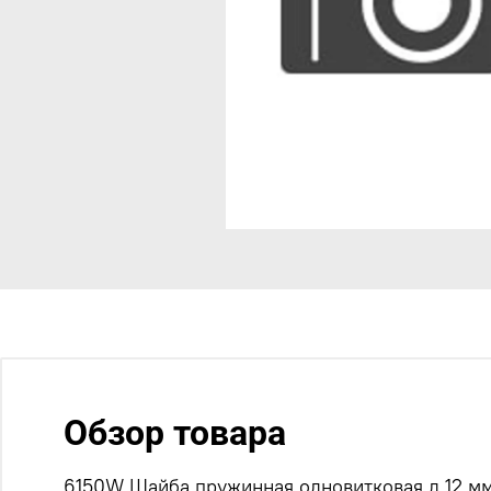
Обзор товара
6150W Шайба пружинная одновитковая д 12 мм