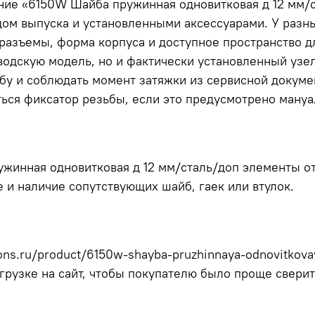
ание «6150W Шайба пружинная одновитковая д 12 мм/с
одом выпуска и установленными аксессуарами. У разн
разъемы, форма корпуса и доступное пространство д
водскую модель, но и фактически установленный узе
ьбу и соблюдать момент затяжки из сервисной докуме
ься фиксатор резьбы, если это предусмотрено мануа
жинная одновитковая д 12 мм/сталь/доп элементы от
е и наличие сопутствующих шайб, гаек или втулок.
ons.ru/product/6150w-shayba-pruzhinnaya-odnovitkov
грузке на сайт, чтобы покупателю было проще сверит