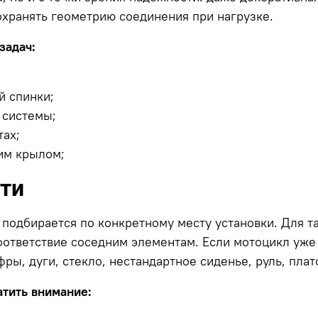
охранять геометрию соединения при нагрузке.
задач:
й спинки;
 системы;
ах;
им крылом;
сти
18г подбирается по конкретному месту установки. Для
оответствие соседним элементам. Если мотоцикл уже
фры, дуги, стекло, нестандартное сиденье, руль, пл
атить внимание: