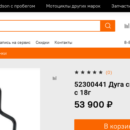
idson с пробегом
Мотоциклы других марок
Запчаст
апись на сервис
Скидки
Контакты
8-
нки
(0)
52300441 Дуга с
с 18г
53 900 ₽
В корзи