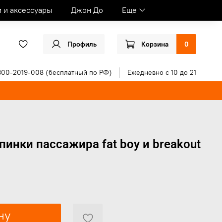
и и аксессуары
Джон До
Еще
Профиль
Корзина
0
800-2019-008 (бесплатный по РФ)
Ежедневно с 10 до 21
пинки пассажира fat boy и breakout
ну