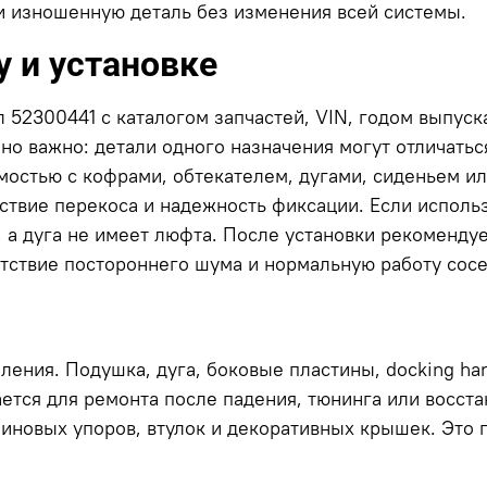
 изношенную деталь без изменения всей системы.
 и установке
 52300441 с каталогом запчастей, VIN, годом выпус
нно важно: детали одного назначения могут отличат
мостью с кофрами, обтекателем, дугами, сиденьем и
тствие перекоса и надежность фиксации. Если исполь
, а дуга не имеет люфта. После установки рекоменду
утствие постороннего шума и нормальную работу сосе
пления. Подушка, дуга, боковые пластины, docking h
ается для ремонта после падения, тюнинга или восст
иновых упоров, втулок и декоративных крышек. Это 