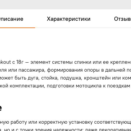
писание
Характеристики
Отзы
akout с 18г — элемент системы спинки или ее креплени
ля или пассажира, формирования опоры в дальней по
может быть дуга, стойка, подушка, кронштейн или ко
ской комплектации, подготовки мотоцикла к поездкам
е
ную работу или корректную установку соответствующе
а, но и с точки зрения надежности: даже декоративна