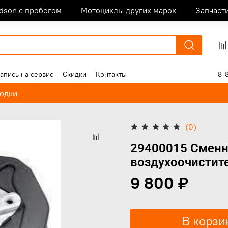
idson с пробегом
Мотоциклы других марок
Запчаст
апись на сервис
Скидки
Контакты
8-
лодки
(0)
29400015 Сменн
воздухоочистите
9 800 ₽
В корзи