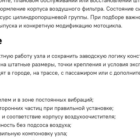
онте, плановом обслуживании или восстановлении шт
формление корпуса воздушного фильтра. Состояние с
ресурс цилиндропоршневой группы. При подборе важно
 выпуска и конкретную модификацию мотоцикла.
е
тную работу узла и сохранить заводскую логику конс
на штатные размеры, точки крепления и условия эксп
ят в городе, на трассе, с пассажиром или с дополни
елем и в зоне постоянных вибраций;
торонних частиц при правильной установке;
и соответствие корпусу воздухоочистителя;
ность без подсоса воздуха;
вильную компоновку узла;